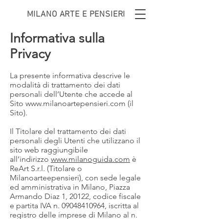
MILANO ARTE E PENSIERI
Informativa sulla
Privacy
La presente informativa descrive le
modalità di trattamento dei dati
personali dell’Utente che accede al
Sito
www.milanoartepensieri.com
(il
Sito).
Il Titolare del trattamento dei dati
personali degli Utenti che utilizzano il
sito web raggiungibile
all’indirizzo
www.milanoguida.com
è
ReArt S.r.l. (Titolare o
Milanoarteepensieri), con sede legale
ed amministrativa in Milano, Piazza
Armando Diaz 1, 20122, codice fiscale
e partita IVA n.
09048410964
, iscritta al
registro delle imprese di Milano al n.