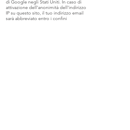
di Google negli Stati Uniti. In caso di
attivazione dell'anonimità dell'indirizzo
IP su questo sito, il tuo indirizzo email
sarà abbreviato entro i confini
dell'Unione Europea e degli stati dello
Spazio Economico Europeo. Solo in
casi eccezionali l'indirizzo IP sarà
trasmesso ai server di Google e lì verrà
abbreviato. Google utilizzerà queste
informazioni per monitorare l'uso che
viene fatto del sito, compilare report
sulle attività del sito web per gli
operatori del sito web e fornire altri
servizi relativi alle attività del sito web e
all'utilizzo di Internet. Google può
anche trasferire queste informazioni a
terzi ove ciò sia imposto dalla legge o
laddove tali terzi trattino le suddette
informazioni per conto di Google.
Google non assocerà il tuo indirizzo IP
a nessun altro dato posseduto da
Google. Puoi disattivare i cookie dal
tuo browser, ciò comporta
impedimenti nell'uso del sito.